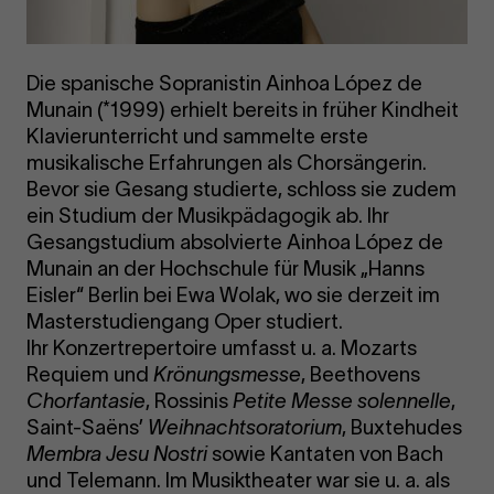
Die spanische Sopranistin Ainhoa López de
Munain (*1999) erhielt bereits in früher Kindheit
Klavierunterricht und sammelte erste
musikalische Erfahrungen als Chorsängerin.
Bevor sie Gesang studierte, schloss sie zudem
ein Studium der Musikpädagogik ab. Ihr
Gesangstudium absolvierte Ainhoa López de
Munain an der Hochschule für Musik „Hanns
Eisler“ Berlin bei Ewa Wolak, wo sie derzeit im
Masterstudiengang Oper studiert.
Ihr Konzertrepertoire umfasst u. a. Mozarts
Requiem und
Krönungsmesse
, Beethovens
Chorfantasie
, Rossinis
Petite Messe solennelle
,
Saint-Saëns’
Weihnachtsoratorium
, Buxtehudes
Membra Jesu Nostri
sowie Kantaten von Bach
und Telemann. Im Musiktheater war sie u. a. als