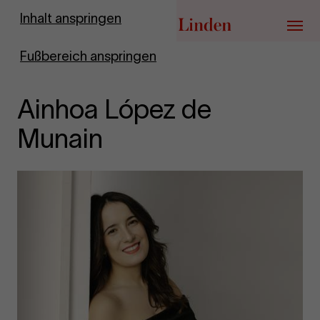
Zur Startseite
Inhalt anspringen
Menü
Fußbereich anspringen
Ainhoa López de
Munain