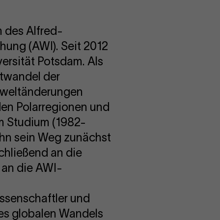
 des Alfred-
hung (AWI). Seit 2012
versität Potsdam. Als
ltwandel der
Umweltänderungen
den Polarregionen und
em Studium (1982-
 ihn sein Weg zunächst
chließend an die
h an die AWI-
ssenschaftler und
des globalen Wandels