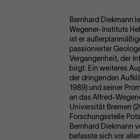
Bernhard Diekmann lei
Wegener-Instituts He
ist er außerplanmäßig
passionierter Geolog
Vergangenheit, der I
birgt. Ein weiteres A
der dringenden Aufkl
1989) und seiner Prom
an das Alfred-Wegene
Universität Bremen (20
Forschungsstelle Potsd
Bernhard Diekmann ve
befasste sich vor al