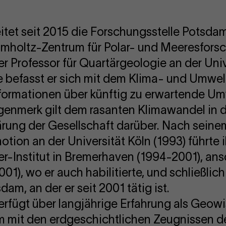
tet seit 2015 die Forschungsstelle Potsdam
lmholtz-Zentrum für Polar- und Meeresforsc
er Professor für Quartärgeologie an der Uni
e befasst er sich mit dem Klima- und Umwe
nformationen über künftig zu erwartende 
ugenmerk gilt dem rasanten Klimawandel in 
ärung der Gesellschaft darüber. Nach sein
otion an der Universität Köln (1993) führte
r-Institut in Bremerhaven (1994-2001), ans
01), wo er auch habilitierte, und schließlic
am, an der er seit 2001 tätig ist.
rfügt über langjährige Erfahrung als Geowi
lem mit den erdgeschichtlichen Zeugnissen 