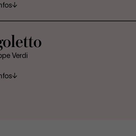
nfos
o­let­to
ppe Verdi
nfos