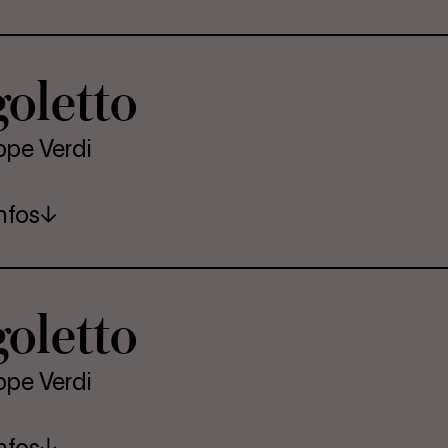
o­let­to
ppe Verdi
nfos
o­let­to
ppe Verdi
nfos