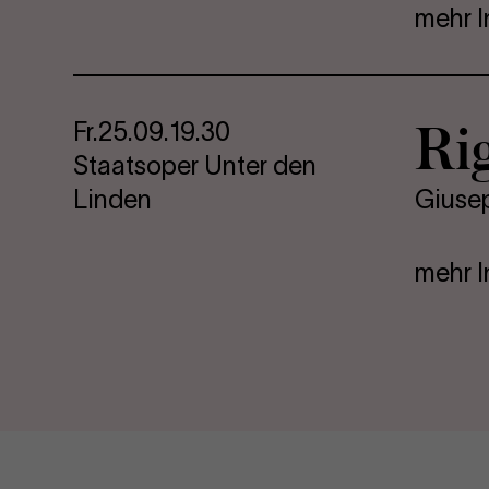
mehr I
Ri­g
Fr.
25.09.
19.30
Staatsoper Unter den
Linden
Giuse
mehr I