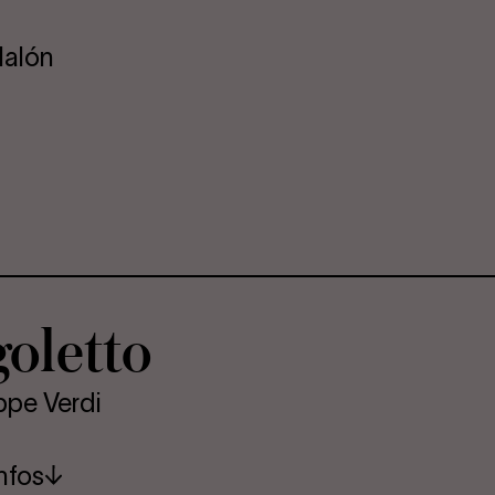
lalón
o­let­to
ppe Verdi
nfos