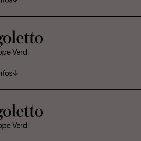
o­let­to
ppe Verdi
nfos
o­let­to
ppe Verdi