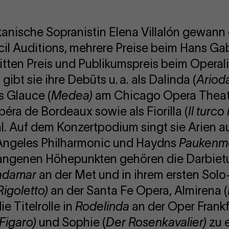
anische Sopranistin Elena Villalón gewann 
il Auditions, mehrere Preise beim Hans Ga
tten Preis und Publikumspreis beim Operal
gibt sie ihre Debüts u. a. als Dalinda (
Ariod
s Glauce (
Medea
)
am Chicago Opera Theater
éra de Bordeaux sowie als Fiorilla (
Il turco 
l. Auf dem Konzertpodium singt sie Arien 
Angeles Philharmonic und Haydns
Paukenm
angenen Höhepunkten gehören die Darbietu
adamar
an der Met und in ihrem ersten Solo-
Rigoletto
)
an der Santa Fe Opera, Almirena (
e Titelrolle in
Rodelinda
an der Oper Frankf
 Figaro
)
und Sophie (
Der Rosenkavalier
)
zu e