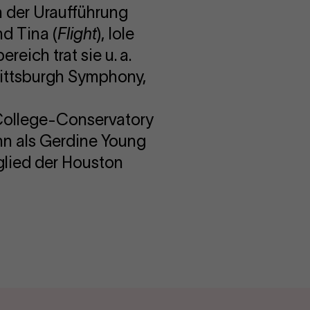
n der Uraufführung
nd Tina (
Flight
), Iole
ereich trat sie u. a.
Pittsburgh Symphony,
 College-Conservatory
hn als Gerdine Young
glied der Houston