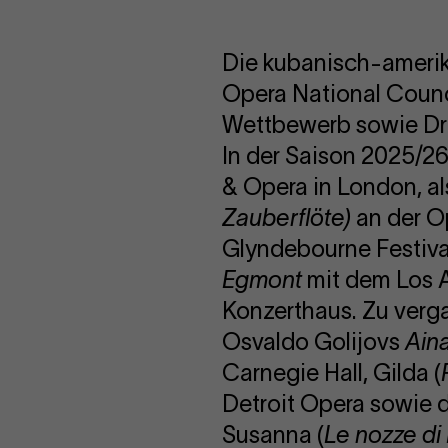
Die kubanisch-amerik
Opera National Counc
Wettbewerb sowie Dri
In der Saison 2025/26 
& Opera in London, al
Zauberflöte
)
an der Op
Glyndebourne Festiva
Egmont
mit dem Los 
Konzerthaus. Zu verg
Osvaldo Golijovs
Ain
Carnegie Hall, Gilda (
Detroit Opera sowie di
Susanna (
Le nozze di