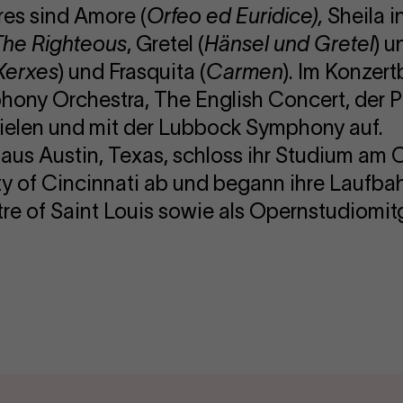
res sind Amore (
Orfeo ed Euridice
),
Sheila i
The Righteous
, Gretel (
Hänsel und Gretel
) u
Xerxes
) und Frasquita (
Carmen
). Im Konzertb
ony Orchestra, The English Concert, der 
pielen und mit der Lubbock Symphony auf.
 aus Austin, Texas, schloss ihr Studium am
ty of Cincinnati ab und begann ihre Laufba
re of Saint Louis sowie als Opernstudiomit