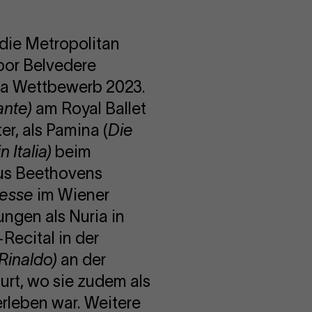
die Metropolitan
bor Belvedere
ia Wettbewerb 2023.
ante
)
am Royal Ballet
, als Pamina (
Die
in Italia
)
beim
aus Beethovens
esse
im Wiener
ngen als Nuria in
Recital in der
Rinaldo
)
an der
urt, wo sie zudem als
rleben war. Weitere