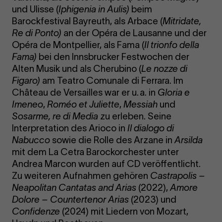
und Ulisse (
Iphigenia in Aulis)
beim
Barockfestival Bayreuth, als Arbace (
Mitridate,
Re di Ponto)
an der Opéra de Lausanne und der
Opéra de Montpellier, als Fama (
Il trionfo della
Fama)
bei den Innsbrucker Festwochen der
Alten Musik und als Cherubino (
Le nozze di
Figaro)
am Teatro Comunale di Ferrara. Im
Château de Versailles war er u. a. in
Gloria e
Imeneo
,
Roméo et Juliette
,
Messiah
und
Sosarme, re di Media
zu erleben. Seine
Interpretation des Arioco in
Il dialogo di
Nabucco
sowie die Rolle des Arzane in
Arsilda
mit dem La Cetra Barockorchester unter
Andrea Marcon wurden auf CD veröffentlicht.
Zu weiteren Aufnahmen gehören
Castrapolis –
Neapolitan Cantatas and Arias
(2022),
Amore
Dolore – Countertenor Arias
(2023) und
Confidenze
(2024) mit Liedern von Mozart,