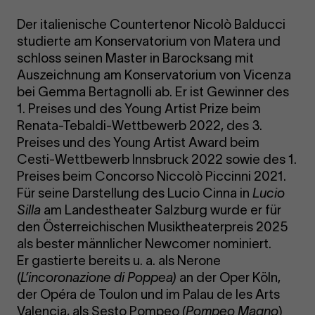
Der italienische Countertenor Nicolò Balducci
studierte am Konservatorium von Matera und
schloss seinen Master in Barocksang mit
Auszeichnung am Konservatorium von Vicenza
bei Gemma Bertagnolli ab. Er ist Gewinner des
1. Preises und des Young Artist Prize beim
Renata-Tebaldi-Wettbewerb 2022, des 3.
Preises und des Young Artist Award beim
Cesti-Wettbewerb Innsbruck 2022 sowie des 1.
Preises beim Concorso Niccolò Piccinni 2021.
Für seine Darstellung des Lucio Cinna in
Lucio
Silla
am Landestheater Salzburg wurde er für
den Österreichischen Musiktheaterpreis 2025
als bester männlicher Newcomer nominiert.
Er gastierte bereits u. a. als Nerone
(
L’incoronazione di Poppea)
an der Oper Köln,
der Opéra de Toulon und im Palau de les Arts
Valencia, als Sesto Pompeo (
Pompeo Magno
)