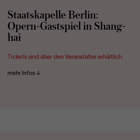
Staats­ka­pel­le Ber­lin:
Opern-​Gastspiel in Shang­
hai
Ti­ckets sind über den Ver­an­stal­ter er­hält­lich.
mehr Infos