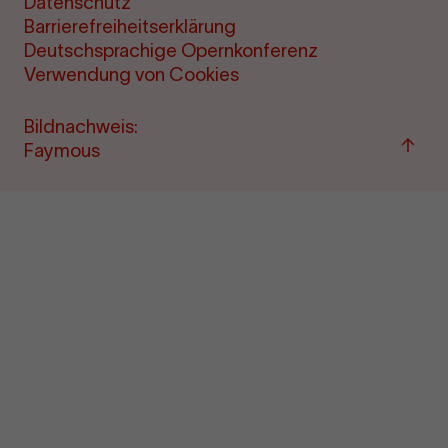
Datenschutz
Barrierefreiheitserklärung
Deutschsprachige Opernkonferenz
Verwendung von Cookies
Bildnachweis:
Zum
Faymous
Seite
sprin