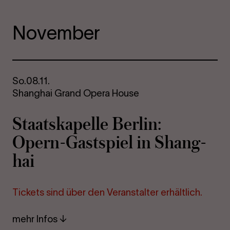
November
So.
08.11.
Shanghai Grand Opera House
Staats­ka­pel­le Ber­lin:
Opern-​Gastspiel in Shang­
hai
Ti­ckets sind über den Ver­an­stal­ter er­hält­lich.
mehr Infos