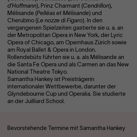
d’Hoffmann
), Prinz Charmant (
Cendrillon
),
Mélisande (
Pelléas et Mélisande
) und
Cherubino (
Le nozze di Figaro
). In den
vergangenen Spielzeiten gastierte sie u. a. an
der Metropolitan Opera in New York, der Lyric
Opera of Chicago, am Opernhaus Zürich sowie
am Royal Ballet & Opera in London.
Rollendebüts führten sie u. a. als Mélisande an
die Santa Fe Opera und als Carmen an das New
National Theatre Tokyo.
Samantha Hankey ist Preisträgerin
internationaler Wettbewerbe, darunter der
Glyndebourne Cup und Operalia. Sie studierte
an der Juilliard School.
Bevorstehende Termine mit Samantha Hankey