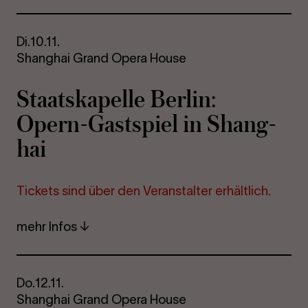
Di.
10.11.
Shanghai Grand Opera House
Staats­ka­pel­le Ber­lin:
Opern-​Gastspiel in Shang­
hai
Ti­ckets sind über den Ver­an­stal­ter er­hält­lich.
mehr Infos
Do.
12.11.
Shanghai Grand Opera House