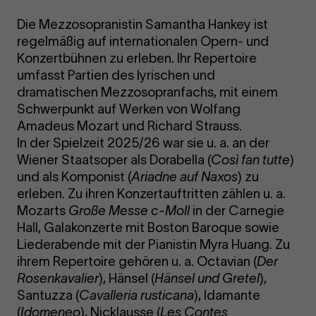
Die Mezzosopranistin Samantha Hankey ist
regelmäßig auf internationalen Opern- und
Konzertbühnen zu erleben. Ihr Repertoire
umfasst Partien des lyrischen und
dramatischen Mezzosopranfachs, mit einem
Schwerpunkt auf Werken von Wolfang
Amadeus Mozart und Richard Strauss.
In der Spielzeit 2025/26 war sie u. a. an der
Wiener Staatsoper als Dorabella (
Così fan tutte
)
und als Komponist (
Ariadne auf Naxos
) zu
erleben. Zu ihren Konzertauftritten zählen u. a.
Mozarts
Große Messe c-Moll
in der Carnegie
Hall, Galakonzerte mit Boston Baroque sowie
Liederabende mit der Pianistin Myra Huang. Zu
ihrem Repertoire gehören u. a. Octavian (
Der
Rosenkavalier
), Hänsel (
Hänsel und Gretel
),
Santuzza (
Cavalleria rusticana
), Idamante
(
Idomeneo
), Nicklausse (
Les Contes