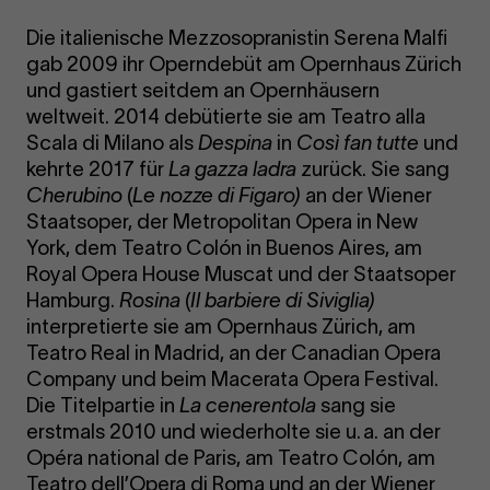
Die italienische Mezzosopranistin Serena Malfi
gab 2009 ihr Operndebüt am Opernhaus Zürich
und gastiert seitdem an Opernhäusern
weltweit. 2014 debütierte sie am Teatro alla
Scala di Milano als
Despina
in
Così fan tutte
und
kehrte 2017 für
La gazza ladra
zurück. Sie sang
Cherubino
(
Le nozze di Figaro
)
an der Wiener
Staatsoper, der Metropolitan Opera in New
York, dem Teatro Colón in Buenos Aires, am
Royal Opera House Muscat und der Staatsoper
Hamburg.
Rosina
(
Il barbiere di Siviglia
)
interpretierte sie am Opernhaus Zürich, am
Teatro Real in Madrid, an der Canadian Opera
Company und beim Macerata Opera Festival.
Die Titelpartie in
La cenerentola
sang sie
erstmals 2010 und wiederholte sie u. a. an der
Opéra national de Paris, am Teatro Colón, am
Teatro dell’Opera di Roma und an der Wiener