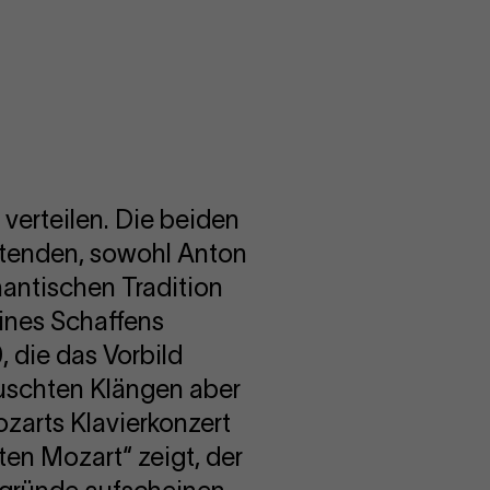
o
ieren
verteilen. Die beiden
htenden, sowohl Anton
antischen Tradition
eines Schaffens
, die das Vorbild
auschten Klängen aber
ozarts Klavierkonzert
sten Mozart“ zeigt, der