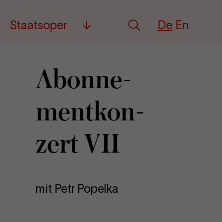
Deutsch
English
Staatsoper
De
En
Suche
Mehr
Abon­ne­
ment­kon­
zert VII
mit Petr Popelka