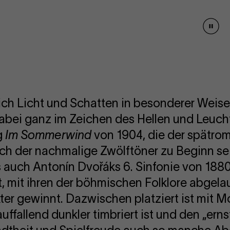
Vide
paus
ich Licht und Schatten in besonderer Weise 
bei ganz im Zeichen des Hellen und Leuc
g
Im Sommerwind
von 1904, die der spätrom
ich der nachmalige Zwölftöner zu Beginn s
ls auch Antonín Dvořáks 6. Sinfonie von 1880
t, mit ihren der böhmischen Folklore abgel
er gewinnt. Dazwischen platziert ist mit M
uffallend dunkler timbriert ist und den „ern