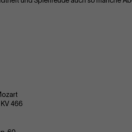
ndtheit und Spielfreude auch so manche A
ozart
l KV 466