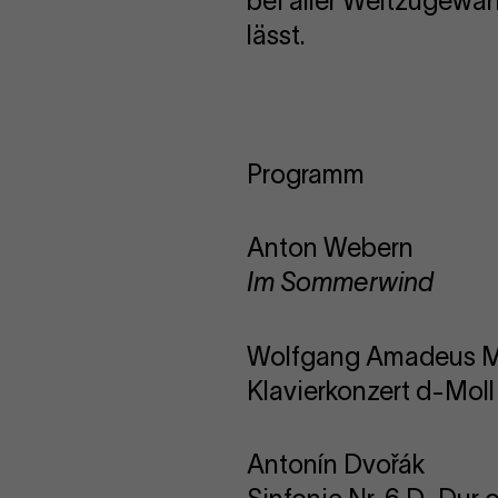
bei aller Weltzugewa
lässt.
Programm
Anton Webern
Im Sommerwind
Wolfgang Amadeus M
Klavierkonzert d-Mol
Antonín Dvořák