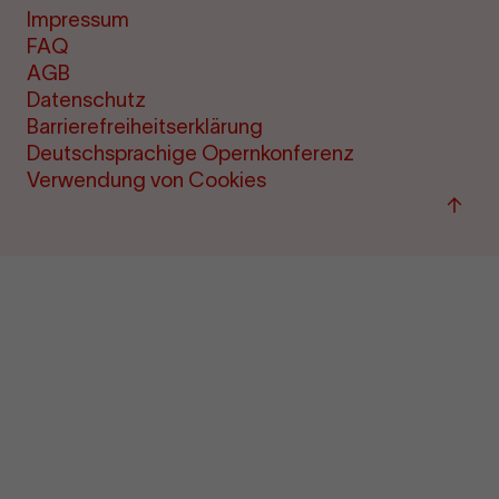
Impressum
FAQ
AGB
Datenschutz
Barrierefreiheitserklärung
Deutschsprachige Opernkonferenz
Verwendung von Cookies
Zu
"Term
&amp
Ticke
sprin