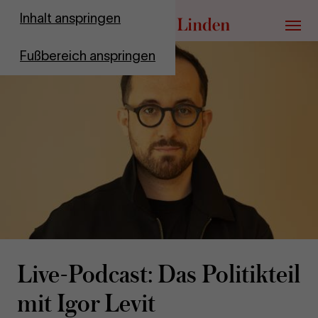
Zur Startseite
Inhalt anspringen
Menü
Fußbereich anspringen
Live-​Podcast: Das Po­li­tik­teil
mit Igor Levit