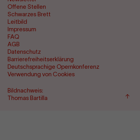
Offene Stellen
Schwarzes Brett
Leitbild
Impressum
FAQ
AGB
Datenschutz
Barrierefreiheitserklärung
Deutschsprachige Opernkonferenz
Verwendung von Cookies
Bildnachweis:
Zu
Thomas Bartilla
"Term
&amp
Ticke
sprin