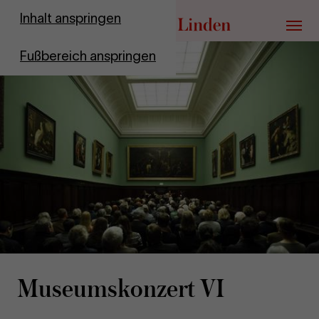
Zur Startseite
Inhalt anspringen
Menü
Fußbereich anspringen
Mu­se­ums­kon­zert VI