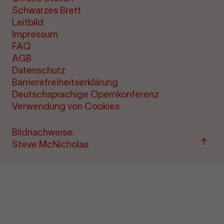
Schwarzes Brett
Leitbild
Impressum
FAQ
AGB
Datenschutz
Barrierefreiheitserklärung
Deutschsprachige Opernkonferenz
Verwendung von Cookies
Bildnachweise:
Zu
Steve McNicholas
"Term
&amp
Ticke
sprin