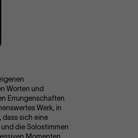
o
ieren
eigenen
den Worten und
den Errungenschaften
unenswertes Werk, in
 dass sich eine
r und die Solostimmen
xpressiven Momenten,