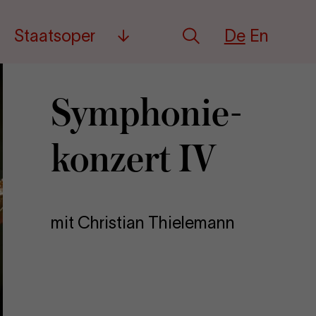
Deutsch
English
Staatsoper
De
En
Suche
Mehr
Sym­pho­nie­
kon­zert IV
mit Christian Thielemann