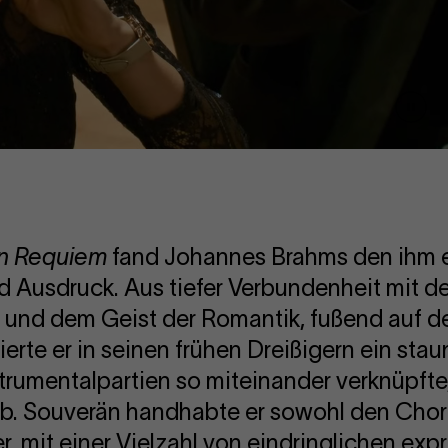
Vide
paus
n Requiem
fand Johannes Brahms den ihm 
d Ausdruck. Aus tiefer Verbundenheit mit 
l und dem Geist der Romantik, fußend auf 
ierte er in seinen frühen Dreißigern ein sta
trumentalpartien so miteinander verknüpfte,
ab. Souverän handhabte er sowohl den Cho
r, mit einer Vielzahl von eindringlichen e