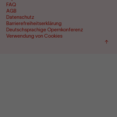
FAQ
AGB
Datenschutz
Barrierefreiheitserklärung
Deutschsprachige Opernkonferenz
Verwendung von Cookies
Zu
"Term
&amp
Ticke
sprin