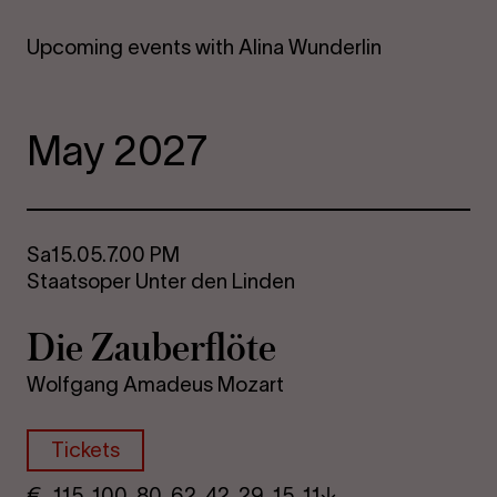
Upcoming events with Alina Wunderlin
May 2027
Sa
15.05.
7.00 PM
Staatsoper Unter den Linden
Die Za­uber­flöte
Wolfgang Amadeus Mozart
Tickets
€
​ 115 100 80​ 62 42 29​ 15 11