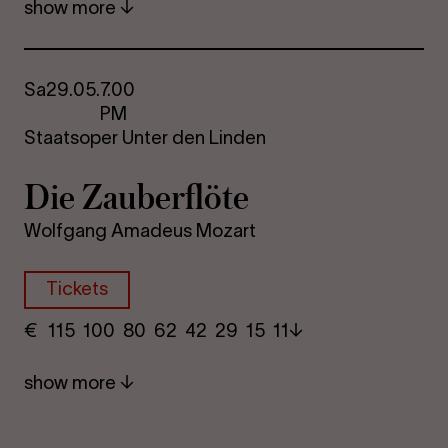
show more
Sa
29.05.
7.00
PM
Staatsoper Unter den Linden
Die Za­uber­flöte
Wolfgang Amadeus Mozart
Tickets
€
​ 115 100 80​ 62 42 29​ 15 11
show more