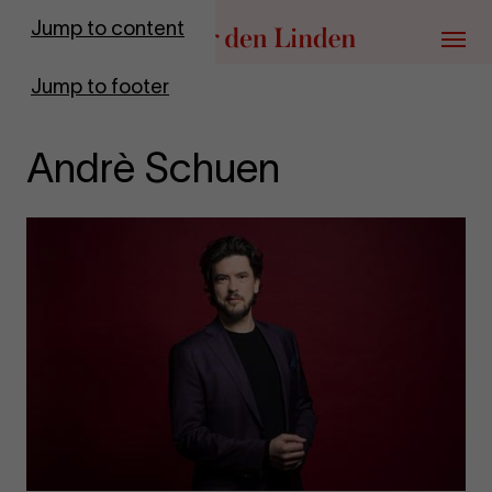
Go to homepage
Jump to content
Menu
Jump to footer
Andrè Schuen