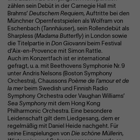
zählen sein Debüt in der Carnegie Hall mit
Brahms’
Deutschem Requiem
, Auftritte bei den
Münchner Opernfestspielen als Wolfram von
Eschenbach (
Tannhäuser
), sein Rollendebüt als
Sharpless (
Madama Butterfly
) in London sowie
die Titelpartie in
Don Giovanni
beim Festival
d’Aix-en-Provence mit Simon Rattle.
Auch im Konzertfach ist er international
gefragt, u. a. mit Beethovens Symphonie Nr. 9
unter Andris Nelsons (Boston Symphony
Orchestra), Chaussons
Poème de l’amour et de
la mer
beim Swedish und Finnish Radio
Symphony Orchestra oder Vaughan Williams’
Sea Symphony
mit dem Hong Kong
Philharmonic Orchestra. Eine besondere
Leidenschaft gilt dem Liedgesang, dem er
regelmäßig mit Daniel Heide nachgeht. Für
seine Einspielungen von
Die schöne Müllerin
,