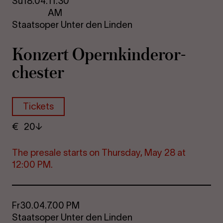
Su
18.04.
11.30
AM
Staatsoper Unter den Linden
Konzert Opern­kinder­or­
chester
Tickets
€
​ 20
The pre­s­ale starts on Thursday, May 28 at
12:00 PM.
Fr
30.04.
7.00 PM
Staatsoper Unter den Linden