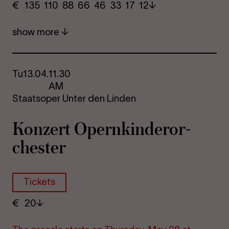
€
​ 135 110 88​ 66 46 33​ 17 12
show more
Tu
13.04.
11.30
AM
Staatsoper Unter den Linden
Konzert Opern­kinder­or­
chester
Tickets
€
​ 20