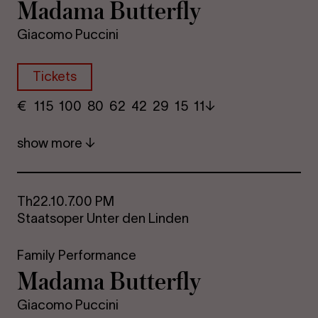
Madama But­ter­fly
Giacomo Puccini
Tickets
€
​ 115 100 80​ 62 42 29​ 15 11
show more
Th
22.10.
7.00 PM
Staatsoper Unter den Linden
Family Performance
Madama But­ter­fly
Giacomo Puccini