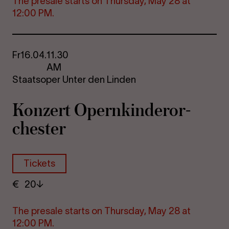
The pre­s­ale starts on Thursday, May 28 at
12:00 PM.
Fr
16.04.
11.30
AM
Staatsoper Unter den Linden
Konzert Opern­kinder­or­
chester
Tickets
€
​ 20
The pre­s­ale starts on Thursday, May 28 at
12:00 PM.