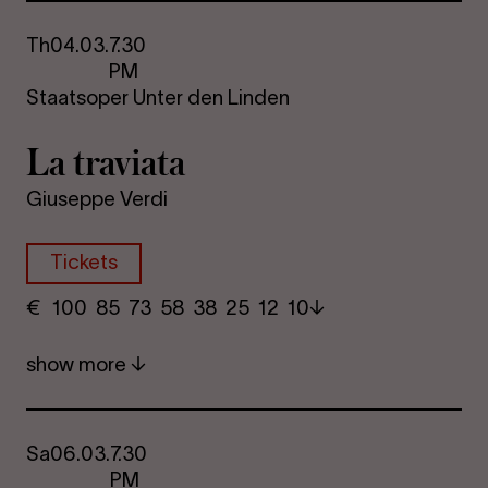
Th
04.03.
7.30
PM
Staatsoper Unter den Linden
La travi­ata
Giuseppe Verdi
Tickets
€
​ 100 85 73​ 58 38 25​ 12 10
show more
Sa
06.03.
7.30
PM