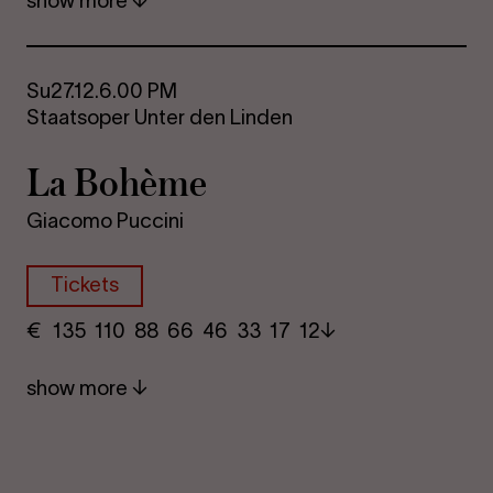
show more
Su
27.12.
6.00 PM
Staatsoper Unter den Linden
La Bohème
Giacomo Puccini
Tickets
€
​ 135 110 88​ 66 46 33​ 17 12
show more