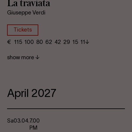
La travi­ata
Giuseppe Verdi
Tickets
€
​ 115 100 80​ 62 42 29​ 15 11
show more
April 2027
Sa
03.04.
7.00
PM