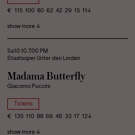
€
​ 115 100 80​ 62 42 29​ 15 11
show more
Sa
10.10.
7.00 PM
Staatsoper Unter den Linden
Madama But­ter­fly
Giacomo Puccini
Tickets
€
​ 135 110 88​ 66 46 33​ 17 12
show more