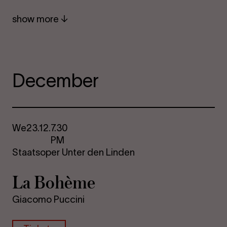
show more
December
We
23.12.
7.30
PM
Staatsoper Unter den Linden
La Bohème
Giacomo Puccini