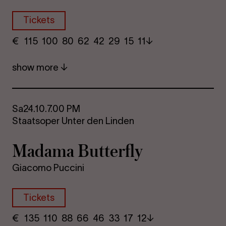
Tickets
€
​ 115 100 80​ 62 42 29​ 15 11
show more
Sa
24.10.
7.00 PM
Staatsoper Unter den Linden
Madama But­ter­fly
Giacomo Puccini
Tickets
€
​ 135 110 88​ 66 46 33​ 17 12