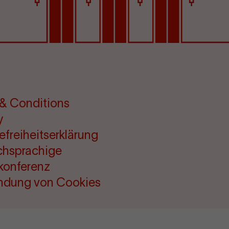
& Conditions
y
refreiheitserklärung
chsprachige
konferenz
ndung von Cookies