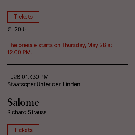
Tickets
€
​ 20
The pre­s­ale starts on Thursday, May 28 at
12:00 PM.
Tu
26.01.
7.30 PM
Staatsoper Unter den Linden
Sa­lome
Richard Strauss
Tickets