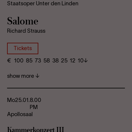
Staatsoper Unter den Linden
Sa­lome
Richard Strauss
Tickets
€
​ 100 85 73​ 58 38 25​ 12 10
show more
Mo
25.01.
8.00
PM
Apollosaal
Kam­mer­kon­zert III