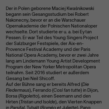
Der in Polen geborene Maciej Kwaśnikowski
begann sein Gesangsstudium bei Robert
Nakonecny, bevor er an die Warschauer
Opernakademie der Polnischen Nationaloper
wechselte. Dort studierte er u. a. bei Eytan
Pessen. Er war Teil des Young Singers Project
der Salzburger Festspiele, der Aix-en-
Provence Festival Academy und der Paris
National Opera Academy, bevor er zwei Jahre
lang am Lindemann Young Artist Development
Program der New Yorker Metropolitan Opera
teilnahm. Seit 2016 studiert er außerdem
Gesang bei Neil Shicoff.
Auf der Bühne sang er bereits Alfred (
Die
Fledermaus
), Ferrando (
Così fan tutte
) in Dijon,
Borsa (
Rigoletto
), einen Seemann und den
Hirten (
Tristan und Isolde
), den Vierten Knappen
in
Parsifal
, Tybalt (
Roméo et Juliette
), Pang