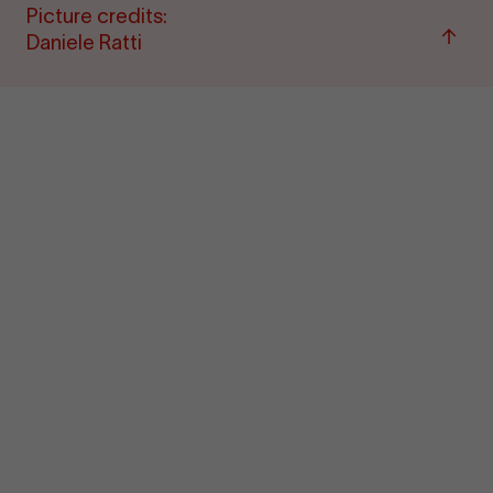
Picture credits:
Back
Daniele Ratti
to
top