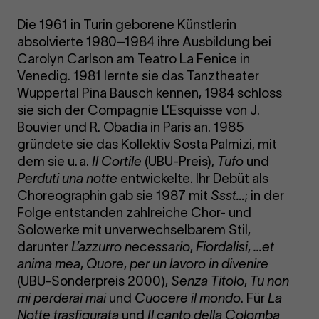
Die 1961 in Turin geborene Künstlerin
absolvierte 1980–1984 ihre Ausbildung bei
Carolyn Carlson am Teatro La Fenice in
Venedig. 1981 lernte sie das Tanztheater
Wuppertal Pina Bausch kennen, 1984 schloss
sie sich der Compagnie L’Esquisse von J.
Bouvier und R. Obadia in Paris an. 1985
gründete sie das Kollektiv Sosta Palmizi, mit
dem sie u. a.
Il Cortile
(UBU-Preis),
Tufo
und
Perduti una notte
entwickelte. Ihr Debüt als
Choreographin gab sie 1987 mit
Ssst…
; in der
Folge entstanden zahlreiche Chor- und
Solowerke mit unverwechselbarem Stil,
darunter
L’azzurro necessario
,
Fiordalisi
,
…et
anima mea
,
Quore
,
per un lavoro in divenire
(UBU-Sonderpreis 2000),
Senza Titolo
,
Tu non
mi perderai mai
und
Cuocere il mondo
. Für
La
Notte trasfigurata
und
Il canto della Colomba