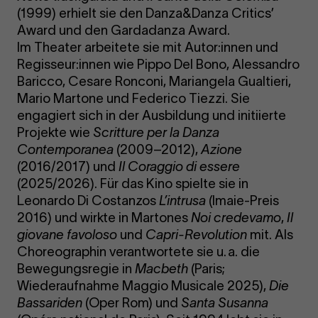
(1999) erhielt sie den Danza&Danza Critics’
Award und den Gardadanza Award.
Im Theater arbeitete sie mit Autor:innen und
Regisseur:innen wie Pippo Del Bono, Alessandro
Baricco, Cesare Ronconi, Mariangela Gualtieri,
Mario Martone und Federico Tiezzi. Sie
engagiert sich in der Ausbildung und initiierte
Projekte wie
Scritture per la Danza
Contemporanea
(2009–2012),
Azione
(2016/2017) und
Il Coraggio di essere
(2025/2026). Für das Kino spielte sie in
Leonardo Di Costanzos
L’intrusa
(Imaie-Preis
2016) und wirkte in Martones
Noi credevamo
,
Il
giovane favoloso
und
Capri-Revolution
mit. Als
Choreographin verantwortete sie u. a. die
Bewegungsregie in
Macbeth
(Paris;
Wiederaufnahme Maggio Musicale 2025),
Die
Bassariden
(Oper Rom) und
Santa Susanna