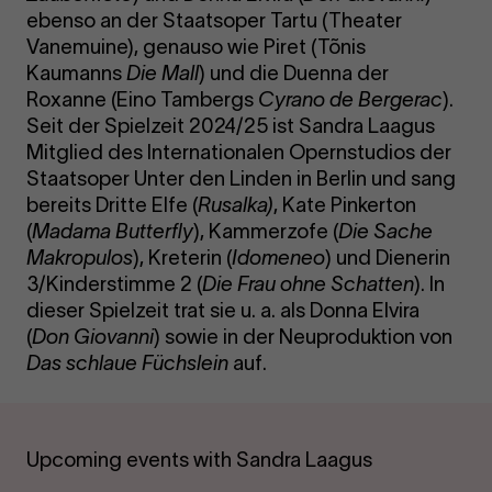
ebenso an der Staatsoper Tartu (Theater
Vanemuine), genauso wie Piret (Tõnis
Kaumanns
Die Mall
) und die Duenna der
Roxanne (Eino Tambergs
Cyrano de Bergerac
).
Seit der Spielzeit 2024/25 ist Sandra Laagus
Mitglied des Internationalen Opernstudios der
Staatsoper Unter den Linden in Berlin und sang
bereits Dritte Elfe (
Rusalka)
, Kate Pinkerton
(
Madama Butterfly
), Kammerzofe (
Die Sache
Makropulos
), Kreterin (
Idomeneo
) und Dienerin
3/Kinderstimme 2 (
Die Frau ohne Schatten
). In
dieser Spielzeit trat sie u. a. als Donna Elvira
(
Don Giovanni
) sowie in der Neuproduktion von
Das schlaue Füchslein
auf.
Upcoming events with Sandra Laagus