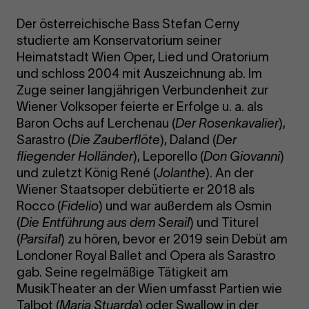
Der österreichische Bass Stefan Cerny
studierte am Konservatorium seiner
Heimatstadt Wien Oper, Lied und Oratorium
und schloss 2004 mit Auszeichnung ab. Im
Zuge seiner langjährigen Verbundenheit zur
Wiener Volksoper feierte er Erfolge u. a. als
Baron Ochs auf Lerchenau (
Der Rosenkavalier
),
Sarastro (
Die Zauberflöte
), Daland (
Der
fliegender Holländer
), Leporello (
Don Giovanni
)
und zuletzt König René (
Jolanthe
). An der
Wiener Staatsoper debütierte er 2018 als
Rocco (
Fidelio
) und war außerdem als Osmin
(
Die Entführung aus dem Serail
) und Titurel
(
Parsifal
) zu hören, bevor er 2019 sein Debüt am
Londoner Royal Ballet and Opera als Sarastro
gab. Seine regelmäßige Tätigkeit am
MusikTheater an der Wien umfasst Partien wie
Talbot (
Maria Stuarda
) oder Swallow in der