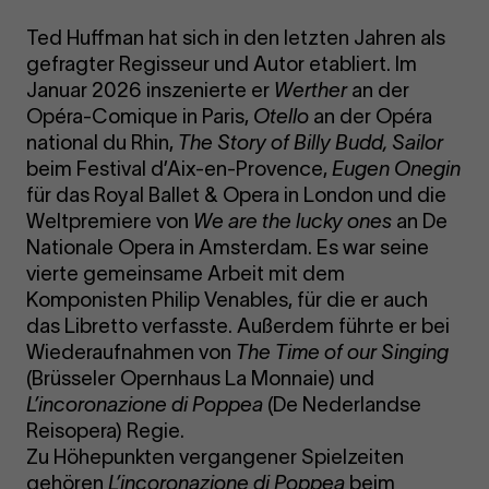
Ted Huffman hat sich in den letzten Jahren als
gefragter Regisseur und Autor etabliert. Im
Januar 2026 inszenierte er
Werther
an der
Opéra-Comique in Paris,
Otello
an der Opéra
national du Rhin,
The Story of Billy Budd, Sailor
beim Festival d’Aix-en-Provence,
Eugen Onegin
für das Royal Ballet & Opera in London und die
Weltpremiere von
We are the lucky ones
an De
Nationale Opera in Amsterdam. Es war seine
vierte gemeinsame Arbeit mit dem
Komponisten Philip Venables, für die er auch
das Libretto verfasste. Außerdem führte er bei
Wiederaufnahmen von
The Time of our Singing
(Brüsseler Opernhaus La Monnaie) und
L’incoronazione di Poppea
(De Nederlandse
Reisopera) Regie.
Zu Höhepunkten vergangener Spielzeiten
gehören
L’incoronazione di Poppea
beim