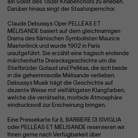
ein Solist des Tölzer Knabenchors zu erleben.
Darüber hinaus singt der Staatsopernchor.
Claude Debussys Oper PELLÉAS ET
MÉLISANDE basiert auf dem gleichnamigen
Drama des flämischen Symbolisten Maurice
Maeterlinck und wurde 1902 in Paris
uraufgeführt. Sie erzählt eine tragisch endende
märchenhafte Dreiecksgeschichte um die
Stiefbrüder Golaud und Pelléas, die sich beide
in die geheimnisvolle Mélisande verlieben.
Debussys Musik trägt die Geschichte auf
dezente Weise mit vielfältigsten Klangfarben,
welche die verrätselte, morbide Atmosphäre
eindrucksvoll zur Erscheinung bringen.
Eine Pressekarte für IL BARBIERE DI SIVIGLIA
oder PELLÉAS ET MÉLISANDE reservieren wir
Ihnen gerne nach Verfügbarkeit über