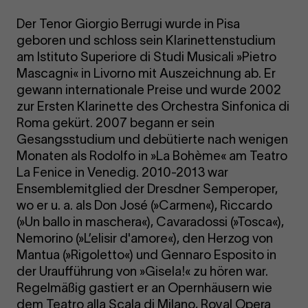
Der Tenor Giorgio Berrugi wurde in Pisa
geboren und schloss sein Klarinettenstudium
am Istituto Superiore di Studi Musicali »Pietro
Mascagni« in Livorno mit Auszeichnung ab. Er
gewann internationale Preise und wurde 2002
zur Ersten Klarinette des Orchestra Sinfonica di
Roma gekürt. 2007 begann er sein
Gesangsstudium und debütierte nach wenigen
Monaten als Rodolfo in »La Bohème« am Teatro
La Fenice in Venedig. 2010-2013 war
Ensemblemitglied der Dresdner Semperoper,
wo er u. a. als Don José (»Carmen«), Riccardo
(»Un ballo in maschera«), Cavaradossi (»Tosca«),
Nemorino (»L’elisir d'amore«), den Herzog von
Mantua (»Rigoletto«) und Gennaro Esposito in
der Uraufführung von »Gisela!« zu hören war.
Regelmäßig gastiert er an Opernhäusern wie
dem Teatro alla Scala di Milano, Royal Opera