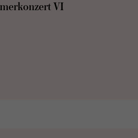
mer­kon­zert VI