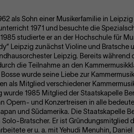
62 als Sohn einer Musikerfamilie in Leipzig 
nterricht 1971 und besuchte die Spezialsch
1985 studierte er an der Hochschule für Mus
“ Leipzig zunächst Violine und Bratsche u.
ausorchester Leipzig. Bereits während d
 durch die Teilnahme an den Kammermusikk
 Bosse wurde seine Liebe zur Kammermusik 
ren als Mitglied verschiedener Kammermusi
 wurde 1985 Mitglied der Staatskapelle Ber
ihn Opern- und Konzertreisen in alle bedeu
pan und Südamerika. Die Staatskapelle Ber
 Solo-Bratscher. Er ist Gründungsmitglied d
 arbeitete er u. a. mit Yehudi Menuhin, Dani