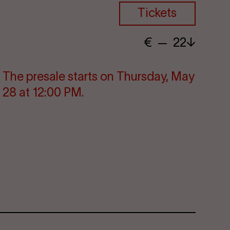
Tickets
€
​ — 22
The pre­s­ale starts on Thursday, May
28 at 12:00 PM.