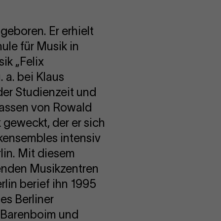
geboren. Er erhielt
ule für Musik in
ik „Felix
 a. bei Klaus
er Studienzeit und
lassen von Rowald
geweckt, der er sich
kensembles intensiv
lin. Mit diesem
tenden Musikzentren
lin berief ihn 1995
es Berliner
el Barenboim und