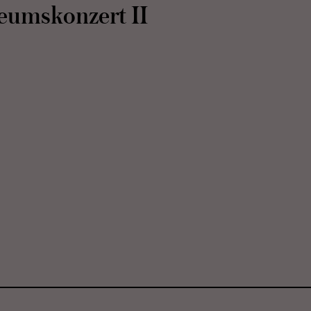
­ums­kon­zert II