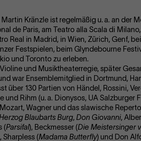
Martin Kränzle ist regelmäßig u. a. an der M
al de Paris, am Teatro alla Scala di Milano,
o Real in Madrid, in Wien, Zürich, Genf, be
nzer Festspielen, beim Glyndebourne Festiv
okio und Toronto zu erleben.
 Violine und Musiktheaterregie, später Gesa
, und war Ensemblemitglied in Dortmund, Ha
st über 130 Partien von Händel, Rossini, Ver
ze und Rihm (u. a. Dionysos, UA Salzburger F
Mozart, Wagner und das slawische Repertoi
Herzog Blaubarts Burg
,
Don Giovanni
, Alber
s (
Parsifal
), Beckmesser (
Die Meistersinger 
), Sharpless (
Madama Butterfly
) und Don Alf