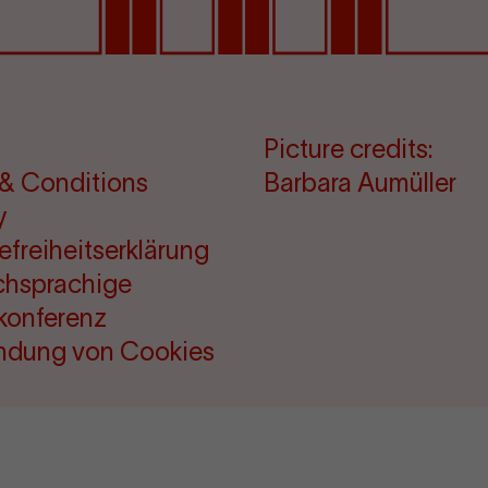
Picture credits:
& Conditions
Barbara Aumüller
y
refreiheitserklärung
chsprachige
konferenz
ndung von Cookies