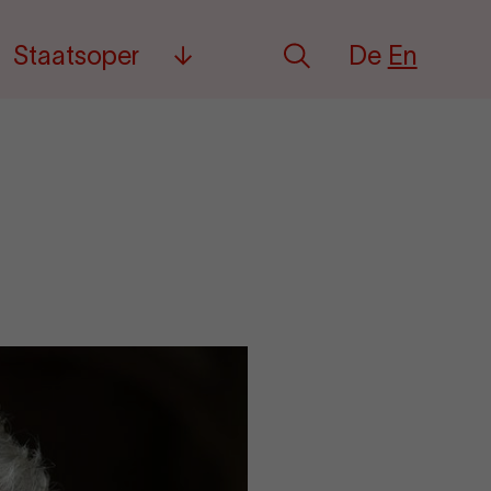
Deutsch
English
Staatsoper
De
En
Search
Mehr