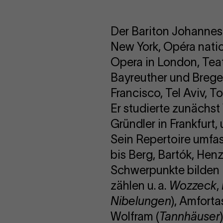
Der Bariton Johannes 
New York, Opéra nation
Opera in London, Teatr
Bayreuther und Brege
Francisco, Tel Aviv, T
Er studierte zunächst
Gründler in Frankfurt
Sein Repertoire umfas
bis Berg, Bartók, Hen
Schwerpunkte bilden 
zählen u. a.
Wozzeck
,
Nibelungen
), Amforta
Wolfram (
Tannhäuser