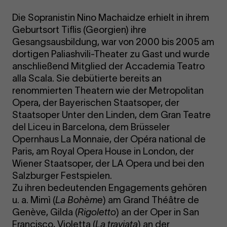
Die Sopranistin Nino Machaidze erhielt in ihrem
Geburtsort Tiflis (Georgien) ihre
Gesangsausbildung, war von 2000 bis 2005 am
dortigen Paliashvili-Theater zu Gast und wurde
anschließend Mitglied der Accademia Teatro
alla Scala. Sie debütierte bereits an
renommierten Theatern wie der Metropolitan
Opera, der Bayerischen Staatsoper, der
Staatsoper Unter den Linden, dem Gran Teatre
del Liceu in Barcelona, dem Brüsseler
Opernhaus La Monnaie, der Opéra national de
Paris, am Royal Opera House in London, der
Wiener Staatsoper, der LA Opera und bei den
Salzburger Festspielen.
Zu ihren bedeutenden Engagements gehören
u. a. Mimì (
La Bohème
) am Grand Théâtre de
Genève, Gilda (
Rigoletto
) an der Oper in San
Francisco, Violetta (
La traviata
) an der