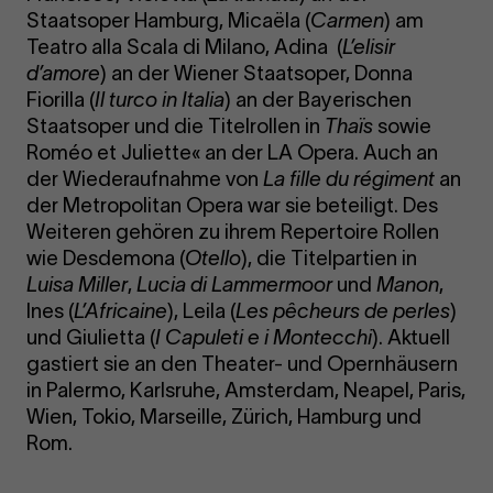
Staatsoper Hamburg, Micaëla (
Carmen
) am
Teatro alla Scala di Milano, Adina (
L’elisir
d’amore
) an der Wiener Staatsoper, Donna
Fiorilla (
Il turco in Italia
) an der Bayerischen
Staatsoper und die Titelrollen in
Thaïs
sowie
Roméo et Juliette« an der LA Opera. Auch an
der Wiederaufnahme von
La fille du régiment
an
der Metropolitan Opera war sie beteiligt. Des
Weiteren gehören zu ihrem Repertoire Rollen
wie Desdemona (
Otello
), die Titelpartien in
Luisa Miller
,
Lucia di Lammermoor
und
Manon
,
Ines (
L’Africaine
), Leila (
Les pêcheurs de perles
)
und Giulietta (
I Capuleti e i Montecchi
). Aktuell
gastiert sie an den Theater- und Opernhäusern
in Palermo, Karlsruhe, Amsterdam, Neapel, Paris,
Wien, Tokio, Marseille, Zürich, Hamburg und
Rom.