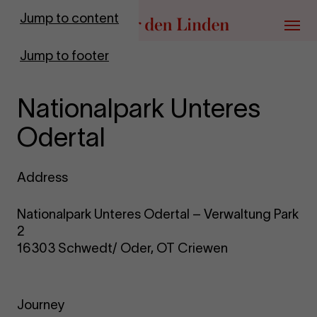
Go to homepage
Jump to content
Menu
Jump to footer
Nationalpark Unteres
Odertal
Address
Nationalpark Unteres Odertal – Verwaltung Park
2
16303 Schwedt/ Oder, OT Criewen
Journey