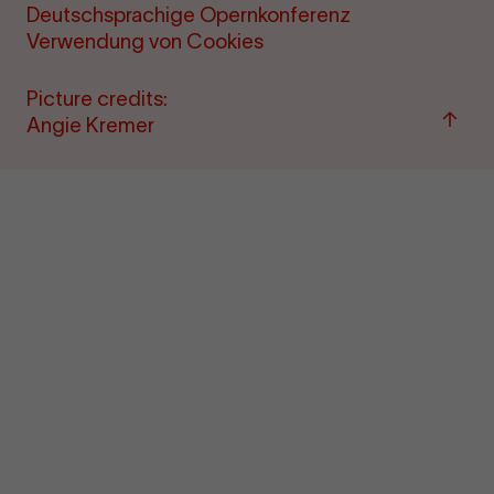
Deutschsprachige Opernkonferenz
Verwendung von Cookies
Picture credits:
Back
Angie Kremer
to
"per
&amp
ticke