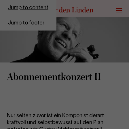
Go to homepage
Jump to content
Menu
Jump to footer
Abon­ne­ment­kon­zert II
Nur selten zuvor ist ein Komponist derart
kraftvoll und selbstbewusst auf den Plan