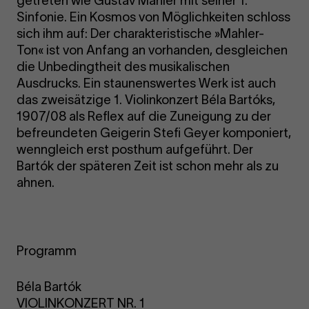
getreten wie Gustav Mahler mit seiner 1.
Sinfonie. Ein Kosmos von Möglichkeiten schloss
sich ihm auf: Der charakteristische »Mahler-
Ton« ist von Anfang an vorhanden, desgleichen
die Unbedingtheit des musikalischen
Ausdrucks. Ein staunenswertes Werk ist auch
das zweisätzige 1. Violinkonzert Béla Bartóks,
1907/08 als Reflex auf die Zuneigung zu der
befreundeten Geigerin Stefi Geyer komponiert,
wenngleich erst posthum aufgeführt. Der
Bartók der späteren Zeit ist schon mehr als zu
ahnen.
Programm
Béla Bartók
VIOLINKONZERT NR. 1