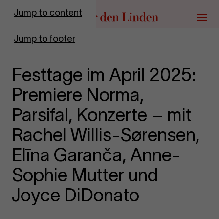
Go to homepage
Jump to content
Menu
Jump to footer
Festtage im April 2025:
Premiere Norma,
Parsifal, Konzerte – mit
Rachel Willis-Sørensen,
Elīna Garanča, Anne-
Sophie Mutter und
Joyce DiDonato