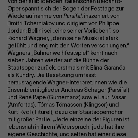
Von der stilbildenden italienischen Belcanto-
Oper spannt sich der Bogen der Festtage zur
Wiederaufnahme von
Parsifal
, inszeniert von
Dmitri Tcherniakov und dirigiert von Philippe
Jordan: Bellini sei „eine seiner Vorlieben“, so
Richard Wagner, „denn seine Musik ist stark
gefühlt und eng mit den Worten verschlungen.“
Wagners „Bühnenweihfestspiel“ kehrt nach
sieben Jahren wieder auf die Bühne der
Staatsoper zurück, erstmals mit Elīna Garanča
als Kundry. Die Besetzung umfasst
herausragende Wagner-Interpret:innen wie die
Ensemblemitglieder Andreas Schager (Parsifal)
und René Pape (Gurnemanz) sowie Lauri Vasar
(Amfortas), Tómas Tómasson (Klingsor) und
Kurt Rydl (Titurel), dazu der Staatsopernchor
mit großer Partie. „Jede einzelne der Figuren ist
lebensnah in ihrem Widerspruch, jede hat ihre
eigene Geschichte, und selten hat einer diese