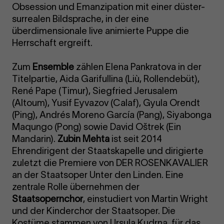
Obsession und Emanzipation mit einer düster-
surrealen Bildsprache, in der eine
überdimensionale live animierte Puppe die
Herrschaft ergreift.
Zum
Ensemble
zählen Elena Pankratova in der
Titelpartie, Aida Garifullina (Liù, Rollendebüt),
René Pape (Timur), Siegfried Jerusalem
(Altoum), Yusif Eyvazov (Calaf), Gyula Orendt
(Ping), Andrés Moreno García (Pang), Siyabonga
Maqungo (Pong) sowie David Oštrek (Ein
Mandarin).
Zubin Mehta
ist seit 2014
Ehrendirigent der Staatskapelle und dirigierte
zuletzt die Premiere von DER ROSENKAVALIER
an der Staatsoper Unter den Linden. Eine
zentrale Rolle übernehmen der
Staatsopernchor
, einstudiert von Martin Wright
und der Kinderchor der Staatsoper. Die
Kostüme stammen von Ursula Kudrna, für das