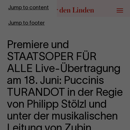
Go to homepage
Jump to content
Menu
Jump to footer
Premiere und
STAATSOPER FÜR
ALLE Live-Übertragung
am 18. Juni: Puccinis
TURANDOT in der Regie
von Philipp Stölzl und
unter der musikalischen
Leitung von Zubin