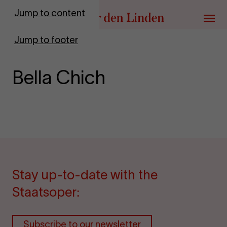
Go to homepage
Jump to content
Menu
Jump to footer
Bella Chich
Stay up-to-date with the
Staatsoper:
Subscribe to our newsletter