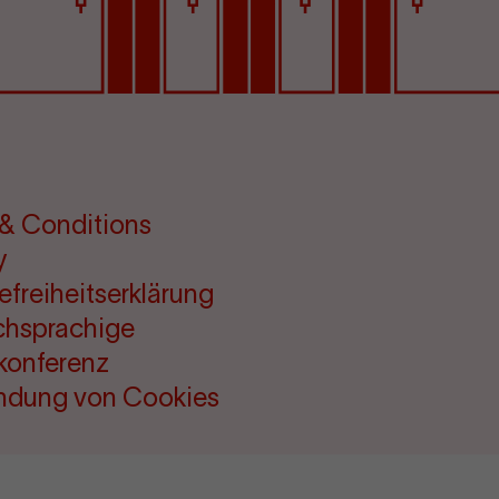
& Conditions
y
refreiheitserklärung
chsprachige
konferenz
ndung von Cookies