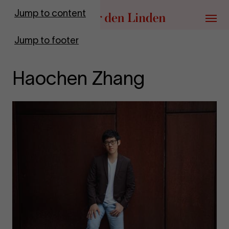
Go to homepage
Jump to content
Menu
Jump to footer
Haochen Zhang