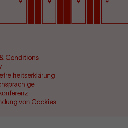
& Conditions
y
refreiheitserklärung
chsprachige
konferenz
ndung von Cookies