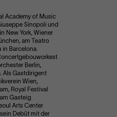
oyal Academy of Music
 Giuseppe Sinopoli und
 in New York, Wiener
München, am Teatro
 in Barcelona.
 Concertgebouworkest
chester Berlin,
Als Gastdirigent
ikverein Wien,
m, Royal Festival
 am Gasteig
eoul Arts Center
sein Debüt mit der