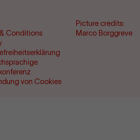
Picture credits:
& Conditions
Marco Borggreve
y
refreiheitserklärung
chsprachige
konferenz
ndung von Cookies