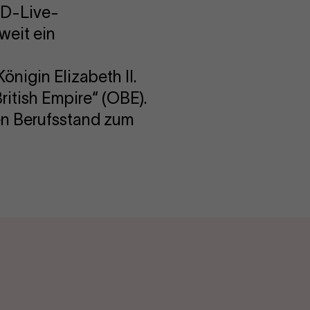
HD-Live-
weit ein
önigin Elizabeth II.
ritish Empire“ (OBE).
en Berufsstand zum