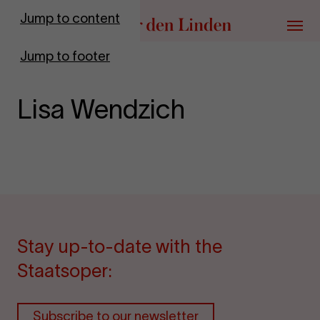
Go to homepage
Jump to content
Menu
Jump to footer
Lisa Wendzich
Stay up-to-date with the
Staatsoper:
Subscribe to our newsletter