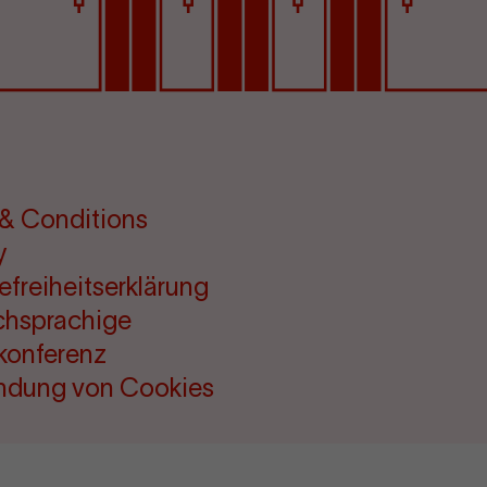
& Conditions
y
refreiheitserklärung
chsprachige
konferenz
ndung von Cookies