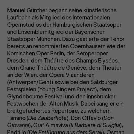
Manuel Günther begann seine künstlerische
Laufbahn als Mitglied des Internationalen
Opernstudios der Hamburgischen Staatsoper
und Ensemblemitglied der Bayerischen
Staatsoper München. Dazu gastierte der Tenor
bereits an renommierten Opernhäusern wie der
Komischen Oper Berlin, der Semperoper
Dresden, dem Théâtre des Champs Elysées,
dem Grand Théâtre de Genève, dem Theater
an der Wien, der Opera Vlaanderen
(Antwerpen/Gent) sowie bei den Salzburger
Festspielen (Young Singers Project), dem
Glyndebourne Festival und den Innsbrucker
Festwochen der Alten Musik. Dabei sang er ein
breitgefächertes Repertoire, zu welchem
Tamino (
Die Zauberflöte
), Don Ottavio (
Don
Giovanni
), Graf Almaviva (
Il Barbiere di Siviglia
),
Pedrillo (
Die Entführung aus dem Serail
), Osman