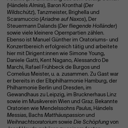
(Händels
Almira
), Baron Kronthal (
Der
Wildschütz
), Tanzmeister, Brighella und
Scaramuccio (
Ariadne auf Naxos
), Der
Steuermann Dalands (
Der fliegende Holländer
)
sowie viele kleinere Opernpartien zählen.
Ebenso ist Manuel Günther im Oratoriums- und
Konzertbereich erfolgreich tätig und arbeitete
hier mit Dirigent:innen wie Simone Young,
Daniele Gatti, Kent Nagano, Alessandro De
Marchi, Rafael Frühbeck de Burgos und
Cornelius Meister, u. a. zusammen. Zu Gast war
er bereits in der Elbphilharmonie Hamburg, der
Philharmonie Berlin und Dresden, im
Gewandhaus zu Leipzig, im Brucknerhaus Linz
sowie im Musikverein Wien und Graz. Bekannte
Oratorien wie Mendelssohns
Paulus
, Händels
Messias
, Bachs
Matthäuspassion
und
Weihnachtsoratorium
sowie
Die Schöpfung
von