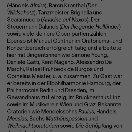
(Händels
Almira
), Baron Kronthal (
Der
Wildschütz
), Tanzmeister, Brighella und
Scaramuccio (
Ariadne auf Naxos
), Der
Steuermann Dalands (
Der fliegende Holländer
)
sowie viele kleinere Opernpartien zählen.
Ebenso ist Manuel Günther im Oratoriums- und
Konzertbereich erfolgreich tätig und arbeitete
hier mit Dirigent:innen wie Simone Young,
Daniele Gatti, Kent Nagano, Alessandro De
Marchi, Rafael Frühbeck de Burgos und
Cornelius Meister, u. a. zusammen. Zu Gast war
er bereits in der Elbphilharmonie Hamburg, der
Philharmonie Berlin und Dresden, im
Gewandhaus zu Leipzig, im Brucknerhaus Linz
sowie im Musikverein Wien und Graz. Bekannte
Oratorien wie Mendelssohns
Paulus
, Händels
Messias
, Bachs
Matthäuspassion
und
Weihnachtsoratorium
sowie
Die Schöpfung
von