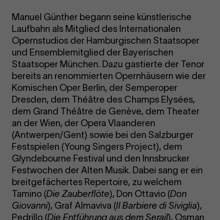
Manuel Günther begann seine künstlerische
Laufbahn als Mitglied des Internationalen
Opernstudios der Hamburgischen Staatsoper
und Ensemblemitglied der Bayerischen
Staatsoper München. Dazu gastierte der Tenor
bereits an renommierten Opernhäusern wie der
Komischen Oper Berlin, der Semperoper
Dresden, dem Théâtre des Champs Elysées,
dem Grand Théâtre de Genève, dem Theater
an der Wien, der Opera Vlaanderen
(Antwerpen/Gent) sowie bei den Salzburger
Festspielen (Young Singers Project), dem
Glyndebourne Festival und den Innsbrucker
Festwochen der Alten Musik. Dabei sang er ein
breitgefächertes Repertoire, zu welchem
Tamino (
Die Zauberflöte
), Don Ottavio (
Don
Giovanni
), Graf Almaviva (
Il Barbiere di Siviglia
),
Pedrillo (
Die Entführung aus dem Serail
), Osman