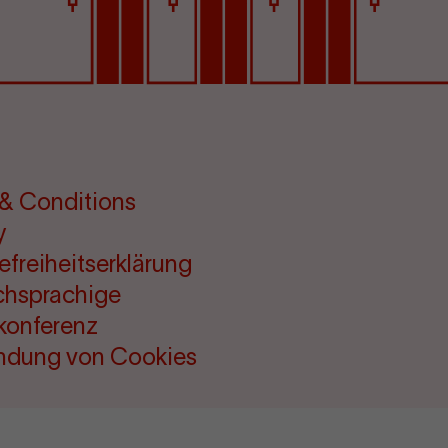
& Conditions
y
refreiheitserklärung
chsprachige
konferenz
ndung von Cookies