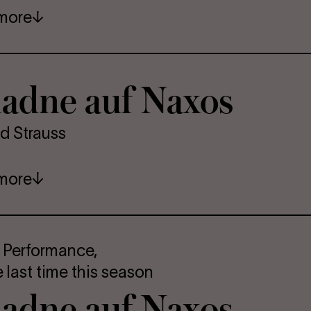
more
iadne auf Naxos
d Strauss
more
 Performance,
e last time this season
iadne auf Naxos