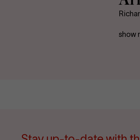
Richar
show 
Stay up-to-date with th