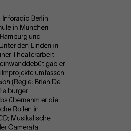
 Inforadio Berlin
hule in München
, Hamburg und
Unter den Linden in
iner Theaterarbeit
 Leinwanddebüt gab er
Filmprojekte umfassen
sion
(Regie: Brian De
reiburger
obs übernahm er die
che Rollen in
CD; Musikalische
der Camerata