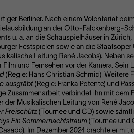
tiger Berliner. Nach einem Volontariat beim
ielausbildung an der Otto-Falckenberg-Sc
ts u. a. an die Schauspielhäuser in Zürich
urger Festspielen sowie an die Staatsoper 
usikalische Leitung René Jacobs). Neben se
ür Film und Fernsehen vor der Kamera. Sein
ld
(Regie: Hans Christian Schmid). Weitere 
he ausgräbt
(Regie: Franka Potente) und
Pas
ige Zusammenarbeit verbindet ihn mit dem F
er der Musikalischen Leitung von René Jac
r Freischütz
(Tournee und CD) sowie sämtli
ldys
Ein Sommernachtstraum
(Tournee und 
Casado). Im Dezember 2024 brachte er mit 