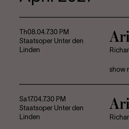
Ar
Th
08.04.
7.30 PM
Staatsoper Unter den
Linden
Richar
show 
Ar
Sa
17.04.
7.30 PM
Staatsoper Unter den
Linden
Richar