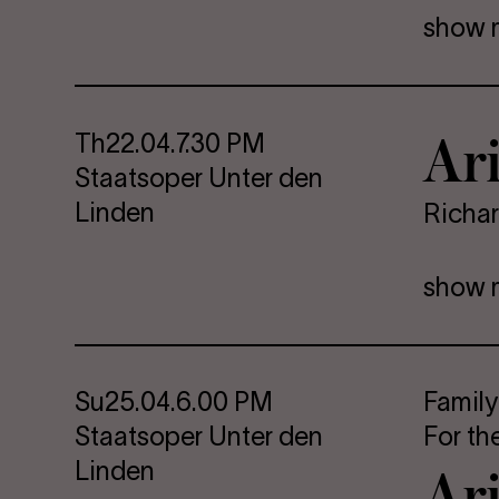
show 
Ar
Th
22.04.
7.30 PM
Staatsoper Unter den
Linden
Richar
show 
Su
25.04.
6.00 PM
Family
Staatsoper Unter den
For th
Ar
Linden