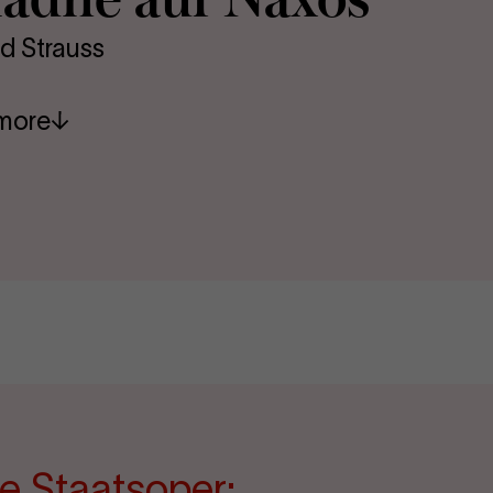
d Strauss
more
e Staatsoper: