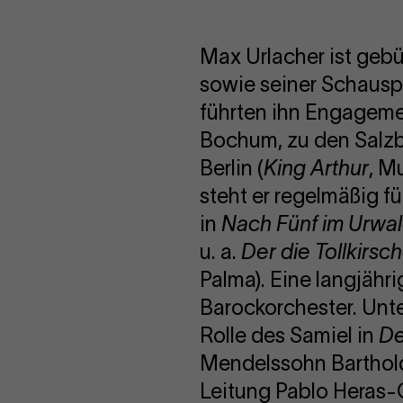
Max Urlacher ist gebür
sowie seiner Schausp
führten ihn Engagemen
Bochum, zu den Salzb
Berlin (
King Arthur
, M
steht er regelmäßig f
in
Nach Fünf im Urwa
u. a.
Der die Tollkirsc
Palma). Eine langjähr
Barockorchester. Unt
Rolle des Samiel in
De
Mendelssohn Bartho
Leitung Pablo Heras-