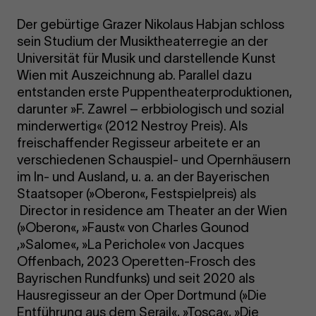
Der gebürtige Grazer Nikolaus Habjan schloss
sein Studium der Musiktheaterregie an der
Universität für Musik und darstellende Kunst
Wien mit Auszeichnung ab. Parallel dazu
entstanden erste Puppentheaterproduktionen,
darunter »F. Zawrel – erbbiologisch und sozial
minderwertig« (2012 Nestroy Preis). Als
freischaffender Regisseur arbeitete er an
verschiedenen Schauspiel- und Opernhäusern
im In- und Ausland, u. a. an der Bayerischen
Staatsoper (»Oberon«, Festspielpreis) als
Director in residence am Theater an der Wien
(»Oberon«, »Faust« von Charles Gounod
,»Salome«, »La Perichole« von Jacques
Offenbach, 2023 Operetten-Frosch des
Bayrischen Rundfunks) und seit 2020 als
Hausregisseur an der Oper Dortmund (»Die
Entführung aus dem Serail«, »Tosca«, »Die