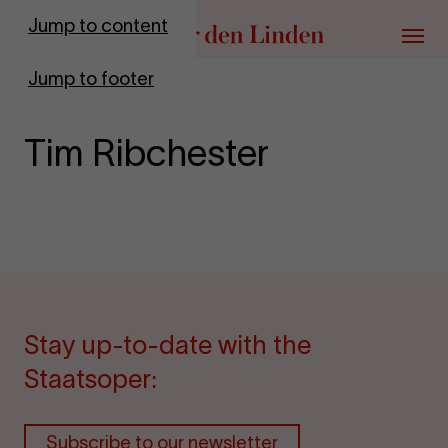
Go to homepage
Jump to content
Menu
Jump to footer
Tim Ribchester
Stay up-to-date with the
Staatsoper:
Subscribe to our newsletter