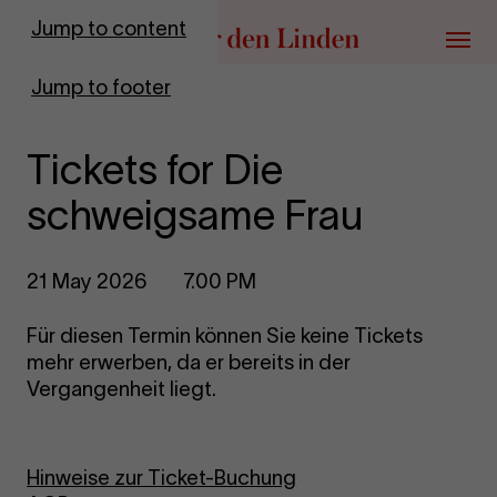
Go to homepage
Jump to content
Menu
Jump to footer
Tickets for Die
schweigsame Frau
21 May 2026
7.00 PM
Für diesen Termin können Sie keine Tickets
mehr erwerben, da er bereits in der
Vergangenheit liegt.
Hinweise zur Ticket-Buchung