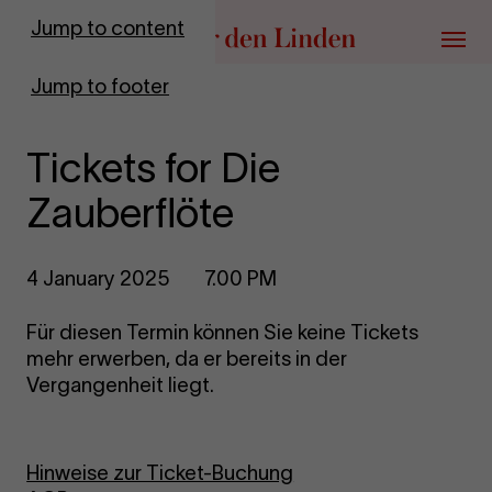
Go to homepage
Jump to content
Menu
Jump to footer
Tickets for Die
Zauberflöte
4 January 2025
7.00 PM
Für diesen Termin können Sie keine Tickets
mehr erwerben, da er bereits in der
Vergangenheit liegt.
Hinweise zur Ticket-Buchung