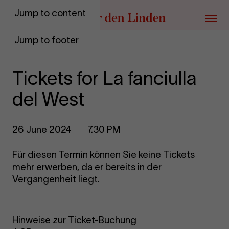
Go to homepage
Jump to content
Menu
Jump to footer
Tickets for La fanciulla
del West
26 June 2024
7.30 PM
Für diesen Termin können Sie keine Tickets
mehr erwerben, da er bereits in der
Vergangenheit liegt.
Hinweise zur Ticket-Buchung