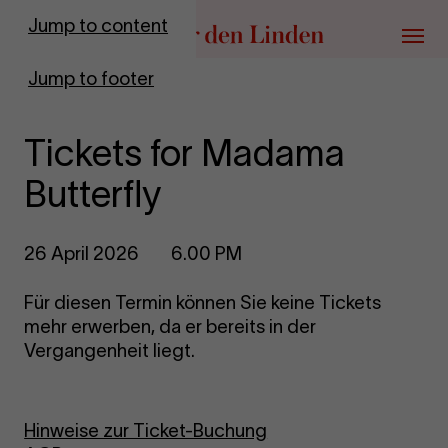
Go to homepage
Jump to content
Menu
Jump to footer
Tickets for Madama
Butterfly
26 April 2026
6.00 PM
Für diesen Termin können Sie keine Tickets
mehr erwerben, da er bereits in der
Vergangenheit liegt.
Hinweise zur Ticket-Buchung